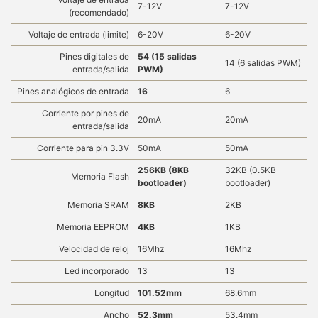
7-12V
7-12V
(recomendado)
Voltaje de entrada (limite)
6-20V
6-20V
Pines digitales de
54 (15 salidas
14 (6 salidas PWM)
entrada/salida
PWM)
Pines analógicos de entrada
16
6
Corriente por pines de
20mA
20mA
entrada/salida
Corriente para pin 3.3V
50mA
50mA
256KB (8KB
32KB (0.5KB
Memoria Flash
bootloader)
bootloader)
Memoria SRAM
8KB
2KB
Memoria EEPROM
4KB
1KB
Velocidad de reloj
16Mhz
16Mhz
Led incorporado
13
13
Longitud
101.52mm
68.6mm
Ancho
52.3mm
53.4mm