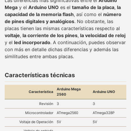
Las diferencias más significativas entre el
Arduino
Mega
y el
Arduino UNO
es el
tamaño de la placa
,
la
capacidad de la memoria flash
, así como el
número
de pines digitales y analógicos
. No obstante, las
placas tienen las mismas características respecto al
voltaje
,
la corriente de los pines
,
la velocidad de reloj
y el
led incorporado
. A continuación, puedes observar
con más en detalle dichas diferencias y además las
similitudes entre ambas placas.
Características técnicas
Arduino Mega
Característica
Arduino UNO
2560
Revisión
3
3
Microcontrolador
ATmega2560
ATmega328P
Voltaje de Operación
5V
5V
Voltaje de entrada